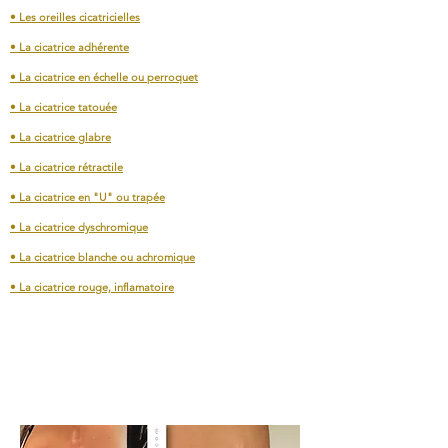
• Les oreilles cicatricielles
• La cicatrice adhérente
• La cicatrice e
n échelle ou perroquet
• La cicatrice tatouée
• La cicatrice glabre
• La cicatrice rétractile
• La cicatrice
en "U" ou trapée
• La cicatrice dyschromique
• La cicatrice blanche ou achromique
• La cicatrice rouge, inflamatoire
What are nasolabial folds?