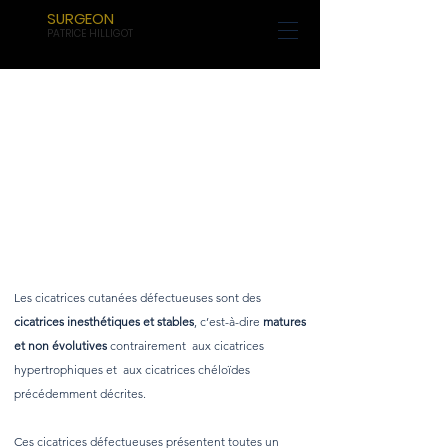
SURGEON
PATRICE HILLIGOT
Les formes cliniques
de cicatrices
Les formes
cliniques
de cicatrices
Les cicatrices cutanées défectueuses sont des
cicatrices inesthétiques et stables
, c’est-à-dire
matures
et non évolutives
contrairement aux cicatrices
hypertrophiques et aux cicatrices chéloïdes
précédemment décrites.
Ces cicatrices défectueuses présentent toutes un