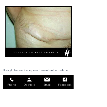
Il s’agit d’un excès de peau formant un bourrelet à
l’une ou aux deux extrémités de la cicatrice. Il suffit de
les enlever mais toujours en augmentant légèrement
Phone
Doctolib
Email
Facebook
la longueur de la cicatrice.
Il vaut toujours mieux une cicatrice un peu plus
longue mais sans oreilles car un bourrelet est toujours