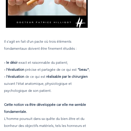
Il s'agit en fait d'un pacte où trois éléments
fondamentaux doivent être finement étudiés :
- le désir
exact et raisonnable du patient;
- l'évaluation
précise et partagée de ce qui est
"beau"
;
- l'évaluation
de ce qui est
réalisable par le chirurgien
suivant l'état anatomique, physiologique et
psychologique de son patient.
Cette notion va être développée car elle me semble
fondamentale.
L'homme poursuit dans sa quête du bien-être et du
bonheur des objectifs matériels, tels les honneurs et