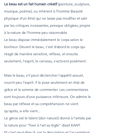
Le beau est un fait humain créatif
(peinture, sculpture,
musique, poème), ou inhérent à l'homme (beauté
physique d'un être) qui ne laisse pas modifier et salir
par les critiques incessantes, presque obligées, propre
à la nature de l'homme peu raisonnable.
Le beau dispose immédiatement le corps selon le
bonheur. Devant le beau, c'est d'abord le corps qui
réagit de manière sensitive, réflexe, et ensuite
seulement, l'esprit, le cerveau, s'activent posément.
Mais le beau, s'il peut déclencher l'appétit sexuel,
nourrit peu l'esprit. Il le pose seulement en état de
grâce et le somme de commenter. Les commentaires
sont toujours d'une puissance inférieure. On admire le
beau par réflexe et sa compréhension ne vient
qu'après, si elle vient...
Le génie est le talent (don naturel) donné à l'artiste par
la nature pour "fixer à l'art sa règle" disait KANT.
Et c'est peut-être là, par la description et l'acceptation