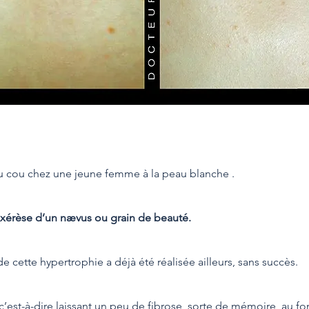
 du cou chez une jeune femme à la peau blanche .
l’exérèse d’un nævus ou grain de beauté.
de cette hypertrophie a déjà été réalisée ailleurs, sans succès.
c’est-à-dire laissant un peu de fibrose, sorte de mémoire, au fon