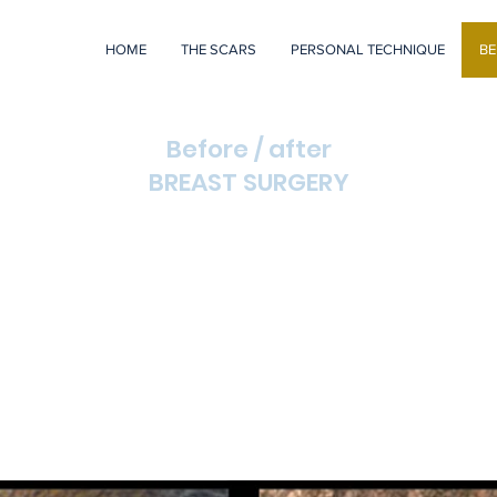
HOME
THE SCARS
PERSONAL TECHNIQUE
BE
Before / after
BREAST SURGERY
What are nasolabial folds?